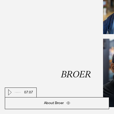
B
R
O
E
R
07
:
07
About Broer